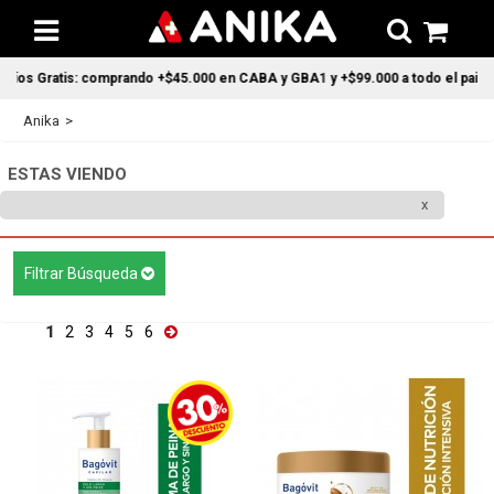
comprando +$45.000 en CABA y GBA1 y +$99.000 a todo el pais
Anika
ESTAS VIENDO
Filtrar Búsqueda
1
2
3
4
5
6