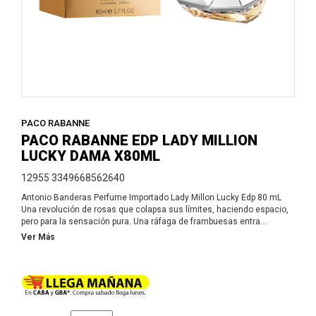
PACO RABANNE
PACO RABANNE EDP LADY MILLION
LUCKY DAMA X80ML
12955 3349668562640
Antonio Banderas Perfume Importado Lady Millon Lucky Edp 80 mL
Una revolución de rosas que colapsa sus límites, haciendo espacio,
pero para la sensación pura. Una ráfaga de frambuesas entra
precipitadamente con su deliciosa golosina. El sándalo voluptuoso
Ver Más
supera los límites. En la alquimia eufórica, nace una adicción a LUCK.