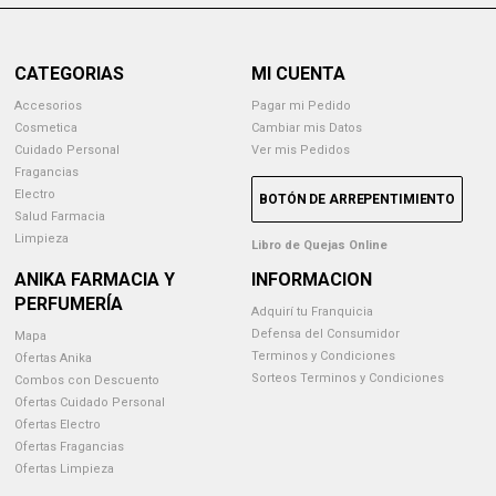
CATEGORIAS
MI CUENTA
Accesorios
Pagar mi Pedido
Cosmetica
Cambiar mis Datos
Cuidado Personal
Ver mis Pedidos
Fragancias
Electro
BOTÓN DE ARREPENTIMIENTO
Salud Farmacia
Limpieza
Libro de Quejas Online
ANIKA FARMACIA Y
INFORMACION
PERFUMERÍA
Adquirí tu Franquicia
Defensa del Consumidor
Mapa
Terminos y Condiciones
Ofertas Anika
Sorteos Terminos y Condiciones
Combos con Descuento
Ofertas Cuidado Personal
Ofertas Electro
Ofertas Fragancias
Ofertas Limpieza