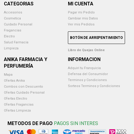
CATEGORIAS
MI CUENTA
Accesorios
Pagar mi Pedido
Cosmetica
Cambiar mis Datos
Cuidado Personal
Ver mis Pedidos
Fragancias
Electro
BOTÓN DE ARREPENTIMIENTO
Salud Farmacia
Limpieza
Libro de Quejas Online
ANIKA FARMACIA Y
INFORMACION
PERFUMERÍA
Adquirí tu Franquicia
Defensa del Consumidor
Mapa
Terminos y Condiciones
Ofertas Anika
Sorteos Terminos y Condiciones
Combos con Descuento
Ofertas Cuidado Personal
Ofertas Electro
Ofertas Fragancias
Ofertas Limpieza
METODOS DE PAGO
PAGOS SIN INTERES