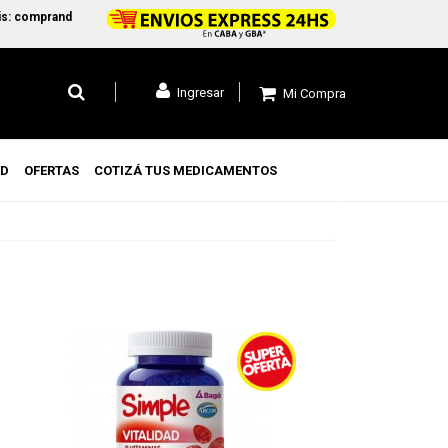
: comprando +$45.000 en CABA y GBA1 y +$99.000 a todo el pais
Ingresar
Mi Compra
UD
OFERTAS
COTIZÁ TUS MEDICAMENTOS