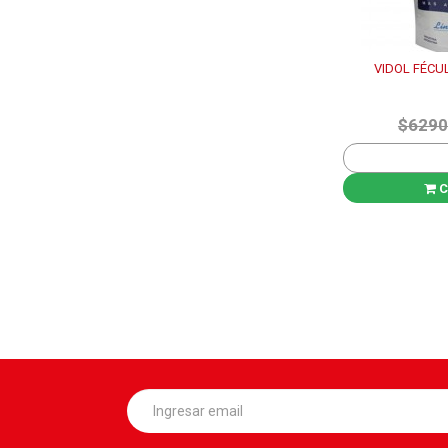
VIDOL FÉCU
$6290
C