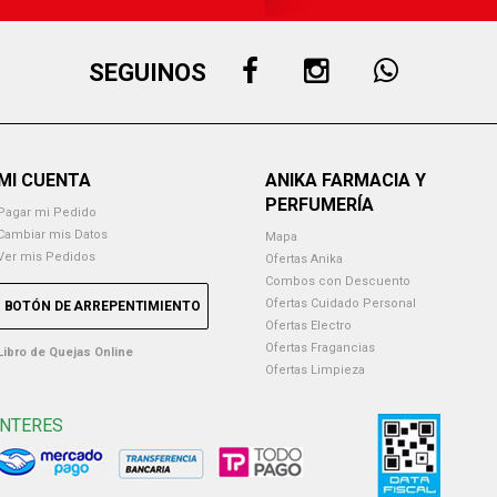
SEGUINOS
MI CUENTA
ANIKA FARMACIA Y
PERFUMERÍA
Pagar mi Pedido
Cambiar mis Datos
Mapa
Ver mis Pedidos
Ofertas Anika
Combos con Descuento
Ofertas Cuidado Personal
BOTÓN DE ARREPENTIMIENTO
Ofertas Electro
Ofertas Fragancias
Libro de Quejas Online
Ofertas Limpieza
INTERES