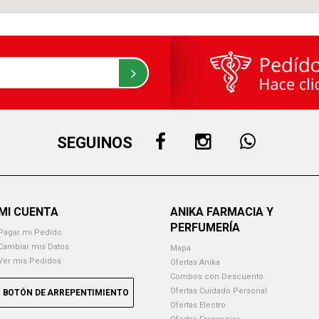
SEGUINOS
MI CUENTA
ANIKA FARMACIA Y
PERFUMERÍA
Pagar mi Pedido
Cambiar mis Datos
Mapa
Ver mis Pedidos
Ofertas Anika
Combos con Descuento
Ofertas Cuidado Personal
BOTÓN DE ARREPENTIMIENTO
Ofertas Electro