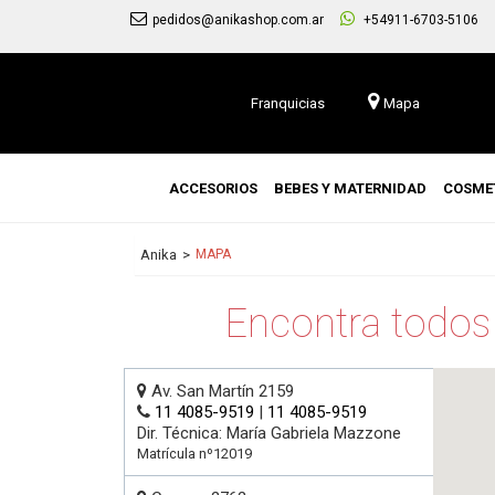
3 cuotas sin interés en todo el sitio Env
pedidos@anikashop.com.ar
+54911-6703-5106
Franquicias
Mapa
ACCESORIOS
BEBES Y MATERNIDAD
COSME
Anika
MAPA
Encontra todos
Av. San Martín 2159
11 4085-9519
|
11 4085-9519
Dir. Técnica: María Gabriela Mazzone
Matrícula nº12019