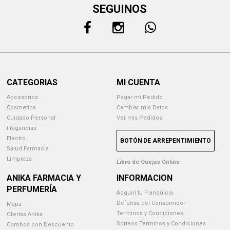
SEGUINOS
CATEGORIAS
MI CUENTA
Accesorios
Pagar mi Pedido
Cosmetica
Cambiar mis Datos
Cuidado Personal
Ver mis Pedidos
Fragancias
Electro
BOTÓN DE ARREPENTIMIENTO
Salud Farmacia
Limpieza
Libro de Quejas Online
ANIKA FARMACIA Y
INFORMACION
PERFUMERÍA
Adquirí tu Franquicia
Defensa del Consumidor
Mapa
Terminos y Condiciones
Ofertas Anika
Sorteos Terminos y Condiciones
Combos con Descuento