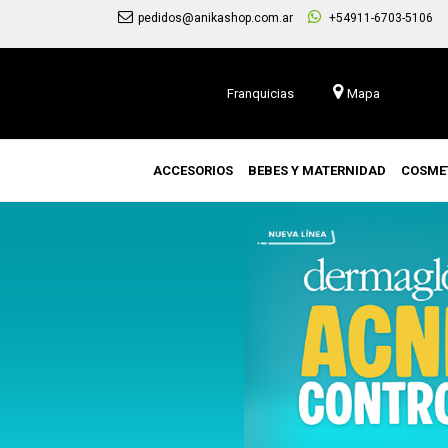
3 c
pedidos@anikashop.com.ar
+54911-6703-5106
Franquicias
Mapa
ACCESORIOS
BEBES Y MATERNIDAD
COSME