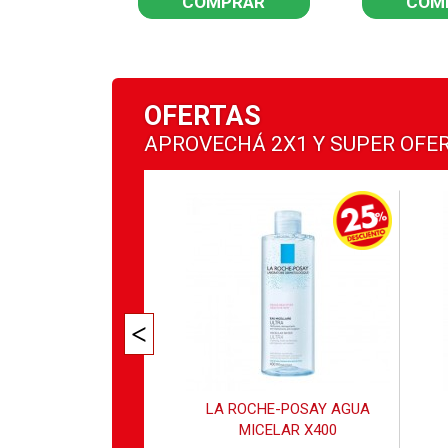
PRAR
COMPRAR
COM
OFERTAS
APROVECHÁ
2X1
Y
SUPER OFE
R X500 POWER DELUXE
LA ROCHE-POSAY AGUA
MICELAR X400