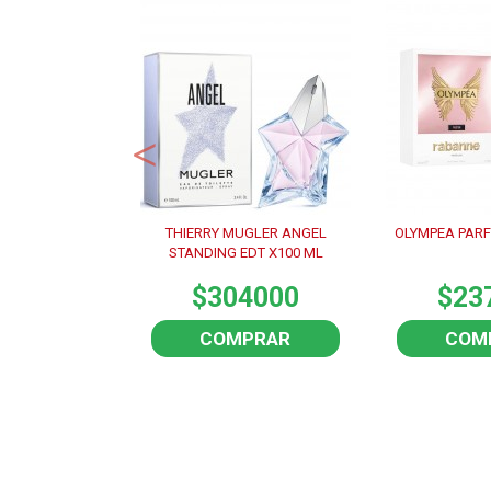
BOY X100
THIERRY MUGLER ANGEL
OLYMPEA PARF
STANDING EDT X100 ML
5010
$304000
$23
PRAR
COMPRAR
COM