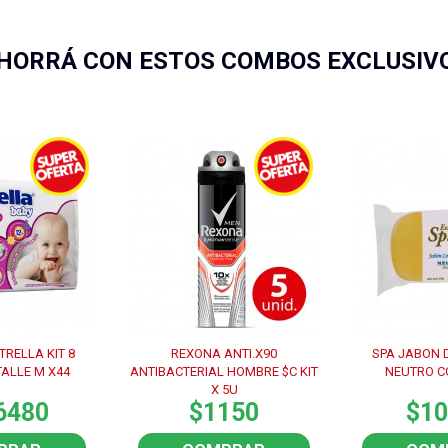
HORRÁ CON ESTOS COMBOS EXCLUSIV
RELLA KIT 8
REXONA ANTI.X90
SPA JABON D
ALLE M X44
ANTIBACTERIAL HOMBRE $C KIT
NEUTRO C
X 5U
6480
$1150
$10