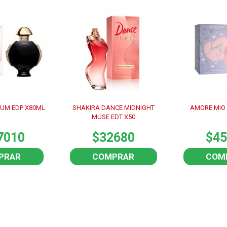
UM EDP X80ML
SHAKIRA DANCE MIDNIGHT
AMORE MIO 
MUSE EDT X50
7010
$32680
$45
PRAR
COMPRAR
COM