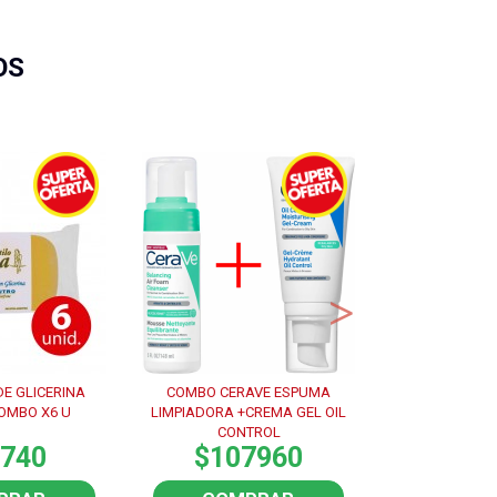
OS
E GLICERINA
COMBO CERAVE ESPUMA
GAMA Kit Ker
OMBO X6 U
LIMPIADORA +CREMA GEL OIL
ELEGANCE + SE
CONTROL
740
$107960
$11