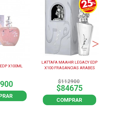
LATTAFA MAAHIR LEGACY EDP
EDP X100ML
LANCOME IDOL
X100 FRAGANCIAS ARABES
$112900
900
$32
$84675
PRAR
COM
COMPRAR