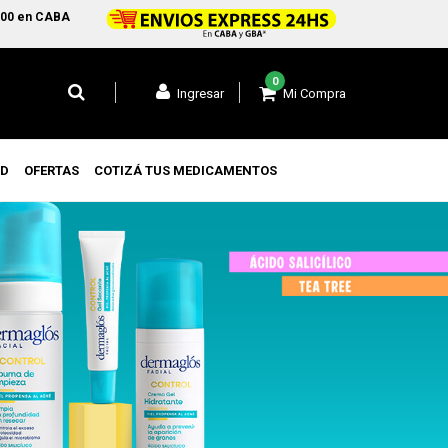
 y GBA1 y +$99.000 a todo el pais
0
Mi Compra
Ingresar
UD
OFERTAS
COTIZÁ TUS MEDICAMENTOS