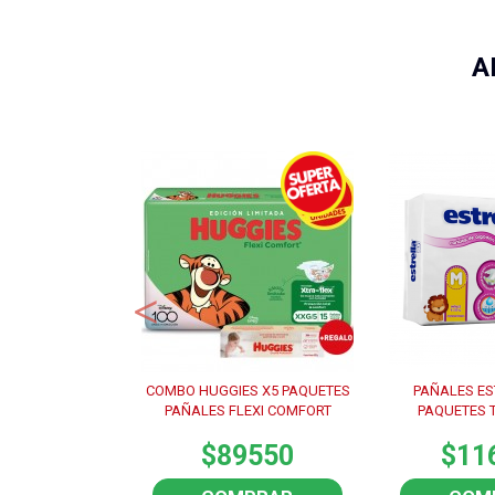
A
remium (0 A 6
COMBO HUGGIES X5 PAQUETES
PAÑALES EST
s X6 Unidades
PAÑALES FLEXI COMFORT
PAQUETES T
270
$89550
$11