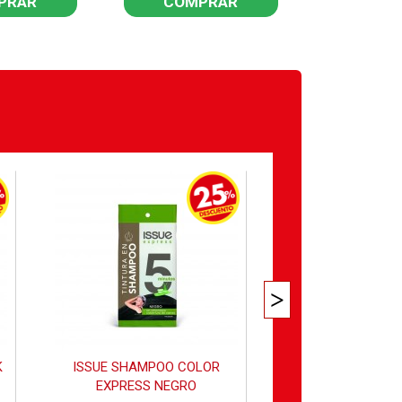
PRAR
COMPRAR
COM
K
ISSUE SHAMPOO COLOR
KOLESTON KI
EXPRESS NEGRO