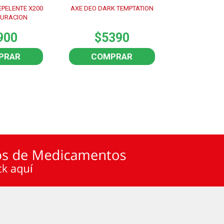
EPELENTE X200
AXE DEO DARK TEMPTATION
TENA DISCREET
DURACION
900
$5390
$30
PRAR
COMPRAR
COM