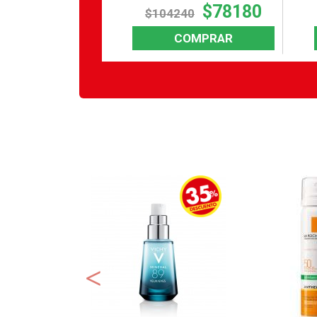
$9800
$78180
00
$104240
COMPRAR
COMPRAR