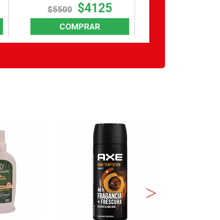
$4125
$1
$5500
$17300
COMPRAR
COMPR