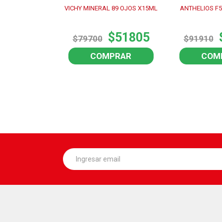
POSAY AGUA
VICHY MINERAL 89 OJOS X15ML
ANTHELIOS F5
R X400
4240
$51805
$79700
$91910
180
COMPRAR
COM
PRAR