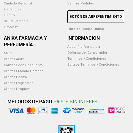
Cuidado Personal
Ver mis Pedidos
Fragancias
Electro
BOTÓN DE ARREPENTIMIENTO
Salud Farmacia
Limpieza
Libro de Quejas Online
ANIKA FARMACIA Y
INFORMACION
PERFUMERÍA
Adquirí tu Franquicia
Defensa del Consumidor
Mapa
Terminos y Condiciones
Ofertas Anika
Sorteos Terminos y Condiciones
Combos con Descuento
Ofertas Cuidado Personal
Ofertas Electro
Ofertas Fragancias
Ofertas Limpieza
METODOS DE PAGO
PAGOS SIN INTERES