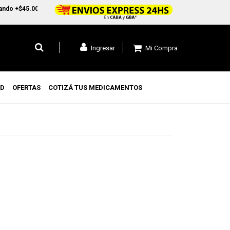
+$45.000 en CABA y GBA1 y +$99.000 a todo el pais
Mi Compra
Ingresar
UD
OFERTAS
COTIZÁ TUS MEDICAMENTOS