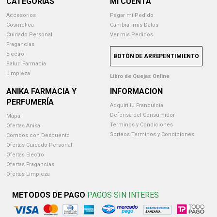
CATEGORIAS
MI CUENTA
Accesorios
Pagar mi Pedido
Cosmetica
Cambiar mis Datos
Cuidado Personal
Ver mis Pedidos
Fragancias
Electro
BOTÓN DE ARREPENTIMIENTO
Salud Farmacia
Limpieza
Libro de Quejas Online
ANIKA FARMACIA Y
INFORMACION
PERFUMERÍA
Adquirí tu Franquicia
Defensa del Consumidor
Mapa
Terminos y Condiciones
Ofertas Anika
Sorteos Terminos y Condiciones
Combos con Descuento
Ofertas Cuidado Personal
Ofertas Electro
Ofertas Fragancias
Ofertas Limpieza
METODOS DE PAGO
PAGOS SIN INTERES