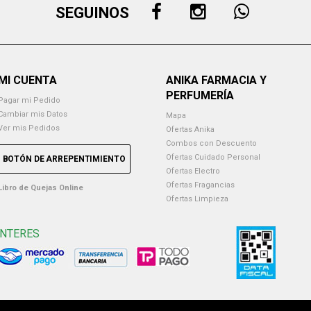
SEGUINOS
MI CUENTA
ANIKA FARMACIA Y
PERFUMERÍA
Pagar mi Pedido
Cambiar mis Datos
Mapa
Ver mis Pedidos
Ofertas Anika
Combos con Descuento
Ofertas Cuidado Personal
BOTÓN DE ARREPENTIMIENTO
Ofertas Electro
Ofertas Fragancias
Libro de Quejas Online
Ofertas Limpieza
INTERES