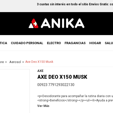
3 cuotas sin interés en todo el sitio Envíos Gratis: com
TICA
CUIDADO PERSONAL
ELECTRO
FRAGANCIAS
HOGAR
SAL
re
Aerosol
Axe Deo X150 Musk
AXE
AXE DEO X150 MUSK
00923 7791293022130
<p>Desodorante para acompañar la rutina diaria con 
<strong>Beneficios</strong></p><ul><li>Ayuda a preven
sensación de frescura y cuidado.</li></ul><p><stron
Ver Más
limpia y seca. En aerosol, rociar a unos 15 cm de distan