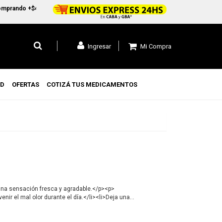
prando +$45.000 en CABA y GBA1 y +$99.000 a todo el pais
Mi Compra
Ingresar
UD
OFERTAS
COTIZÁ TUS MEDICAMENTOS
una sensación fresca y agradable.</p><p>
ir el mal olor durante el día.</li><li>Deja una
g>Modo de uso</strong></p><p>Aplicar sobre la piel
cia y evitar usar sobre piel irritada.</p>