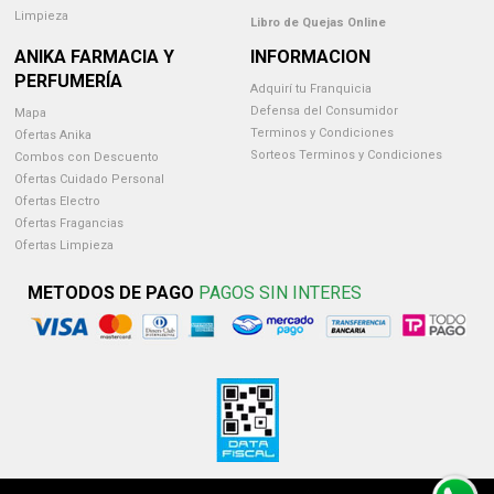
Limpieza
Libro de Quejas Online
ANIKA FARMACIA Y
INFORMACION
PERFUMERÍA
Adquirí tu Franquicia
Defensa del Consumidor
Mapa
Terminos y Condiciones
Ofertas Anika
Sorteos Terminos y Condiciones
Combos con Descuento
Ofertas Cuidado Personal
Ofertas Electro
Ofertas Fragancias
Ofertas Limpieza
METODOS DE PAGO
PAGOS SIN INTERES