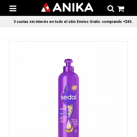
3 cuotas sin interés en todo el sitio Envíos Gratis: comprando +$45.000 