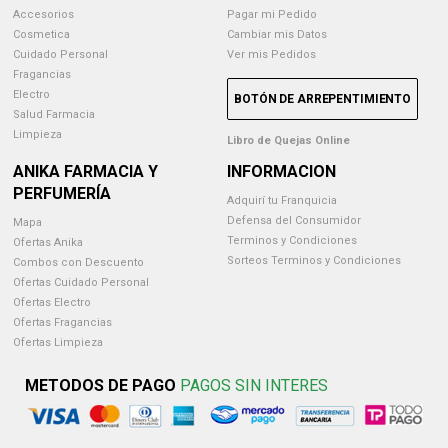
Accesorios
Pagar mi Pedido
Cosmetica
Cambiar mis Datos
Cuidado Personal
Ver mis Pedidos
Fragancias
Electro
BOTÓN DE ARREPENTIMIENTO
Salud Farmacia
Limpieza
Libro de Quejas Online
ANIKA FARMACIA Y
INFORMACION
PERFUMERÍA
Adquirí tu Franquicia
Defensa del Consumidor
Mapa
Terminos y Condiciones
Ofertas Anika
Sorteos Terminos y Condiciones
Combos con Descuento
Ofertas Cuidado Personal
Ofertas Electro
Ofertas Fragancias
Ofertas Limpieza
METODOS DE PAGO
PAGOS SIN INTERES