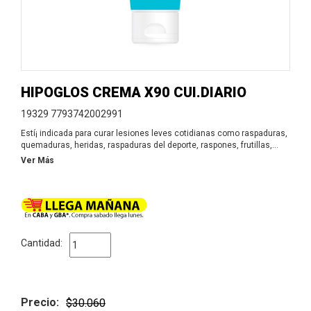
HIPOGLOS CREMA X90 CUI.DIARIO
19329 7793742002991
Estí¡ indicada para curar lesiones leves cotidianas como raspaduras,
quemaduras, heridas, raspaduras del deporte, raspones, frutillas,
irritación de la piel del niño y el adulto, enrojecimiento de la piel por
Ver Más
quemaduras de sol, irritaciones en pliegues y rollitos. Se recomienda
leer indicaciones y contraindicaciones. Si los síntomas persisten,
consulte a su médico.
Cantidad:
Precio:
$30.060