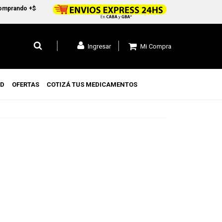
rando +$45.000 en CABA y GBA1 y +$99.000 a todo el pais
Mi Compra
Ingresar
UD
OFERTAS
COTIZÁ TUS MEDICAMENTOS