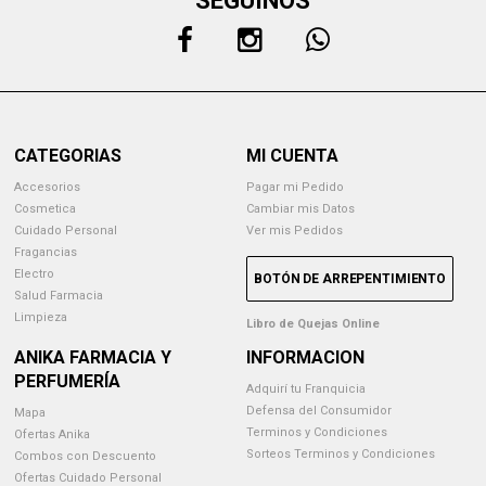
SEGUINOS
CATEGORIAS
MI CUENTA
Accesorios
Pagar mi Pedido
Cosmetica
Cambiar mis Datos
Cuidado Personal
Ver mis Pedidos
Fragancias
Electro
BOTÓN DE ARREPENTIMIENTO
Salud Farmacia
Limpieza
Libro de Quejas Online
ANIKA FARMACIA Y
INFORMACION
PERFUMERÍA
Adquirí tu Franquicia
Defensa del Consumidor
Mapa
Terminos y Condiciones
Ofertas Anika
Sorteos Terminos y Condiciones
Combos con Descuento
Ofertas Cuidado Personal