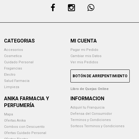
CATEGORIAS
MI CUENTA
Accesorios
Pagar mi Pedido
Cosmetica
Cambiar mis Datos
Cuidado Personal
Ver mis Pedidos
Fragancias
Electro
BOTÓN DE ARREPENTIMIENTO
Salud Farmacia
Limpieza
Libro de Quejas Online
ANIKA FARMACIA Y
INFORMACION
PERFUMERÍA
Adquirí tu Franquicia
Defensa del Consumidor
Mapa
Terminos y Condiciones
Ofertas Anika
Sorteos Terminos y Condiciones
Combos con Descuento
Ofertas Cuidado Personal