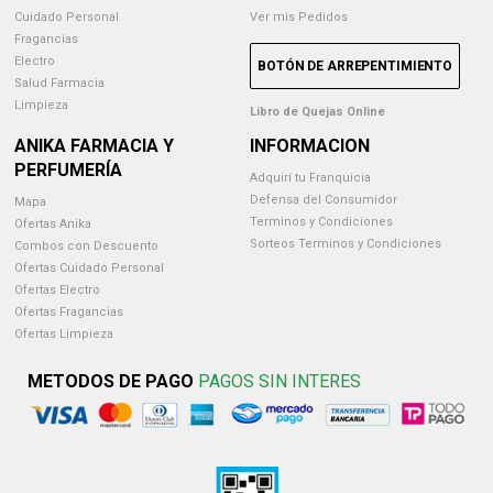
Cuidado Personal
Ver mis Pedidos
Fragancias
Electro
BOTÓN DE ARREPENTIMIENTO
Salud Farmacia
Limpieza
Libro de Quejas Online
ANIKA FARMACIA Y
INFORMACION
PERFUMERÍA
Adquirí tu Franquicia
Defensa del Consumidor
Mapa
Terminos y Condiciones
Ofertas Anika
Sorteos Terminos y Condiciones
Combos con Descuento
Ofertas Cuidado Personal
Ofertas Electro
Ofertas Fragancias
Ofertas Limpieza
METODOS DE PAGO
PAGOS SIN INTERES