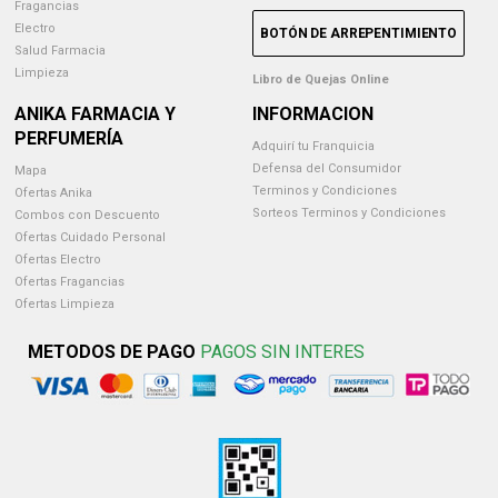
Fragancias
Electro
BOTÓN DE ARREPENTIMIENTO
Salud Farmacia
Limpieza
Libro de Quejas Online
ANIKA FARMACIA Y
INFORMACION
PERFUMERÍA
Adquirí tu Franquicia
Defensa del Consumidor
Mapa
Terminos y Condiciones
Ofertas Anika
Sorteos Terminos y Condiciones
Combos con Descuento
Ofertas Cuidado Personal
Ofertas Electro
Ofertas Fragancias
Ofertas Limpieza
METODOS DE PAGO
PAGOS SIN INTERES