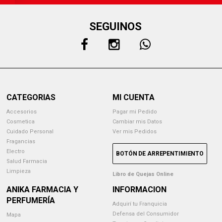
SEGUINOS
CATEGORIAS
MI CUENTA
Accesorios
Pagar mi Pedido
Cosmetica
Cambiar mis Datos
Cuidado Personal
Ver mis Pedidos
Fragancias
Electro
BOTÓN DE ARREPENTIMIENTO
Salud Farmacia
Limpieza
Libro de Quejas Online
ANIKA FARMACIA Y
INFORMACION
PERFUMERÍA
Adquirí tu Franquicia
Defensa del Consumidor
Mapa