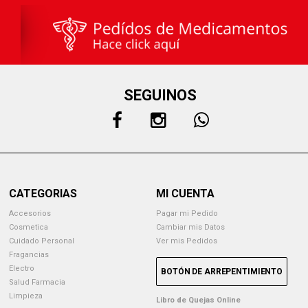
SEGUINOS
CATEGORIAS
MI CUENTA
Accesorios
Pagar mi Pedido
Cosmetica
Cambiar mis Datos
Cuidado Personal
Ver mis Pedidos
Fragancias
Electro
BOTÓN DE ARREPENTIMIENTO
Salud Farmacia
Limpieza
Libro de Quejas Online