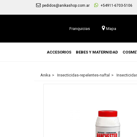
pedidos@anikashop.com.ar
+54911-6703-5106
Franquicias
Mapa
ACCESORIOS
BEBES Y MATERNIDAD
COSME
Anika
Insecticidas-repelentes-naftal
Insecticida