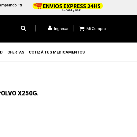
mprando +$45.000 en CABA y GBA1 y +$99.000 a todo el pais
Mi Compra
Ingresar
UD
OFERTAS
COTIZÁ TUS MEDICAMENTOS
OLVO X250G.