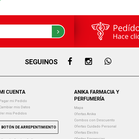
SEGUINOS
MI CUENTA
ANIKA FARMACIA Y
PERFUMERÍA
Pagar mi Pedido
Cambiar mis Datos
Mapa
Ver mis Pedidos
Ofertas Anika
Combos con Descuento
Ofertas Cuidado Personal
BOTÓN DE ARREPENTIMIENTO
Ofertas Electro
Ofertas Fragancias