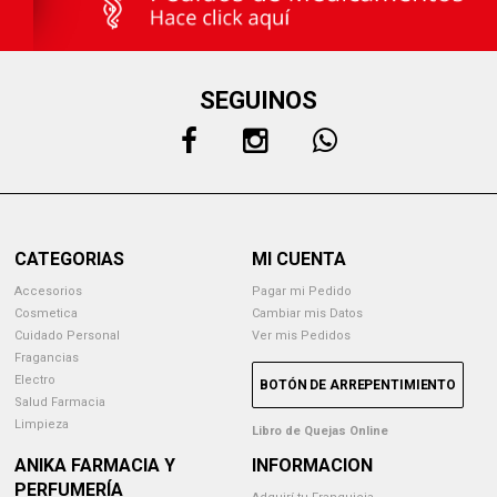
SEGUINOS
CATEGORIAS
MI CUENTA
Accesorios
Pagar mi Pedido
Cosmetica
Cambiar mis Datos
Cuidado Personal
Ver mis Pedidos
Fragancias
Electro
BOTÓN DE ARREPENTIMIENTO
Salud Farmacia
Limpieza
Libro de Quejas Online
ANIKA FARMACIA Y
INFORMACION
PERFUMERÍA