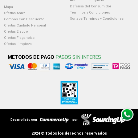
Adquirí tu Franquicia
Defensa del Consumidor
Mapa
Terminos y Condiciones
Ofertas Anika
Sorteos Terminos y Condiciones
Combos con Descuento
Ofertas Cuidado Personal
Ofertas Electro
Ofertas Fragancias
Ofertas Limpieza
METODOS DE PAGO
PAGOS SIN INTERES
Desarrollado con
por
2024 © Todos los derechos reservados