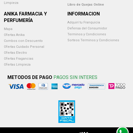
Limpieza
Libro de Quejas Online
ANIKA FARMACIA Y
INFORMACION
PERFUMERÍA
Adquirí tu Franquicia
Defensa del Consumidor
Mapa
Terminos y Condiciones
Ofertas Anika
Sorteos Terminos y Condiciones
Combos con Descuento
Ofertas Cuidado Personal
Ofertas Electro
Ofertas Fragancias
Ofertas Limpieza
METODOS DE PAGO
PAGOS SIN INTERES