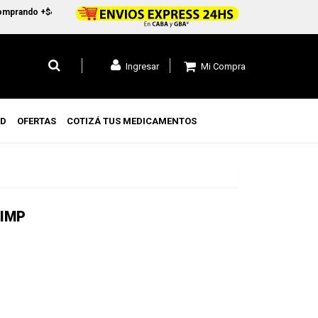
rando +$45.000 en CABA y GBA1 y +$99.000 a todo el pais
Mi Compra
Ingresar
UD
OFERTAS
COTIZÁ TUS MEDICAMENTOS
LIMP