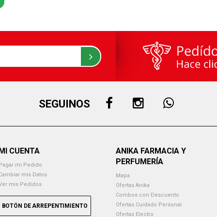
SEGUINOS
MI CUENTA
ANIKA FARMACIA Y
PERFUMERÍA
Pagar mi Pedido
Cambiar mis Datos
Mapa
Ver mis Pedidos
Ofertas Anika
Combos con Descuento
Ofertas Cuidado Personal
BOTÓN DE ARREPENTIMIENTO
Ofertas Electro