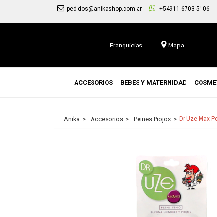
pedidos@anikashop.com.ar
+54911-6703-5106
Franquicias
Mapa
ACCESORIOS
BEBES Y MATERNIDAD
COSME
Anika
Accesorios
Peines Piojos
Dr Uze Max Pe