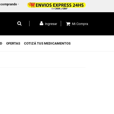
omprando +$45.000 en CABA y GBA1 y +$99.000 a todo el pais
Mi Compra
Ingresar
UD
OFERTAS
COTIZÁ TUS MEDICAMENTOS