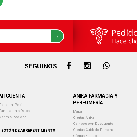
SEGUINOS
MI CUENTA
ANIKA FARMACIA Y
PERFUMERÍA
Pagar mi Pedido
Cambiar mis Datos
Mapa
Ver mis Pedidos
Ofertas Anika
Combos con Descuento
Ofertas Cuidado Personal
BOTÓN DE ARREPENTIMIENTO
Ofertas Electro