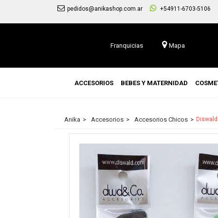
pedidos@anikashop.com.ar
+54911-6703-5106
Franquicias
Mapa
ACCESORIOS
BEBES Y MATERNIDAD
COSME
Anika
Accesorios
Accesorios Chicos
Diswald