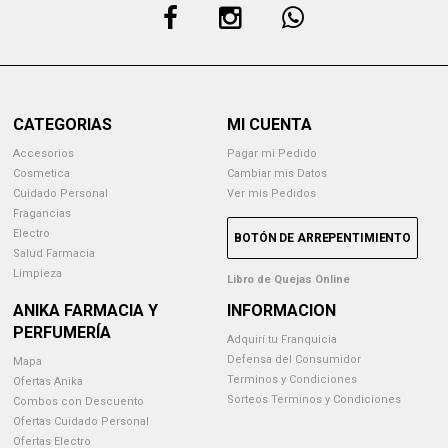
CATEGORIAS
MI CUENTA
Accesorios
Pagar mi Pedido
Cosmetica
Cambiar mis Datos
Cuidado Personal
Ver mis Pedidos
Fragancias
Electro
BOTÓN DE ARREPENTIMIENTO
Salud Farmacia
Limpieza
Libro de Quejas Online
ANIKA FARMACIA Y
INFORMACION
PERFUMERÍA
Adquirí tu Franquicia
Defensa del Consumidor
Mapa
Terminos y Condiciones
Ofertas Anika
Sorteos Terminos y Condiciones
Combos con Descuento
Ofertas Cuidado Personal
Ofertas Electro