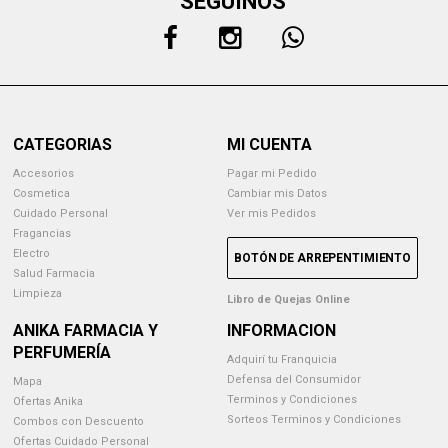
SEGUINOS
CATEGORIAS
MI CUENTA
Accesorios
Pagar mi Pedido
Cosmetica
Cambiar mis Datos
Cuidado Personal
Ver mis Pedidos
Fragancias
Electro
BOTÓN DE ARREPENTIMIENTO
Salud Farmacia
Limpieza
Libro de Quejas Online
ANIKA FARMACIA Y
INFORMACION
PERFUMERÍA
Adquirí tu Franquicia
Defensa del Consumidor
Mapa
Terminos y Condiciones
Ofertas Anika
Sorteos Terminos y Condiciones
Combos con Descuento
Ofertas Cuidado Personal