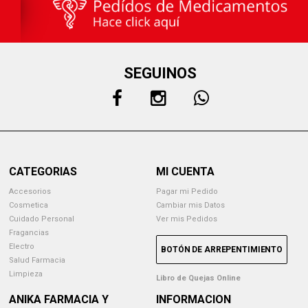
SEGUINOS
CATEGORIAS
MI CUENTA
Accesorios
Pagar mi Pedido
Cosmetica
Cambiar mis Datos
Cuidado Personal
Ver mis Pedidos
Fragancias
Electro
BOTÓN DE ARREPENTIMIENTO
Salud Farmacia
Limpieza
Libro de Quejas Online
ANIKA FARMACIA Y
INFORMACION