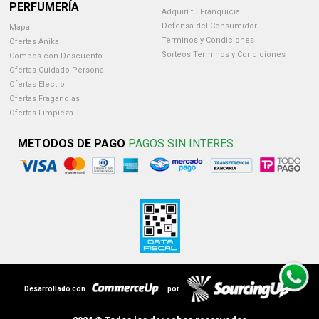
PERFUMERÍA
Adquirí tu Franquicia
Defensa del Consumidor
Mapa
Terminos y Condiciones
Ofertas Anika
Sorteos Terminos y Condiciones
Combos con Descuento
Ofertas Cuidado Personal
Ofertas Electro
Ofertas Fragancias
Ofertas Limpieza
METODOS DE PAGO
PAGOS SIN INTERES
Desarrollado con
por