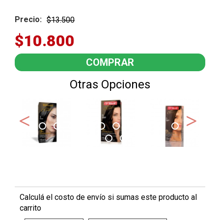
perfectamente. Bí¡lsamo sellador del color con Quínoa (sachet):
complemento perfecto para el tratamiento de color que favorece la
reestructuración del cabello. Ayuda a proteger la coloración gracias a
Precio:
$13.500
que sella la cutícula capilar. Contiene filtro UV. Packing: Caja
$10.800
Otras Opciones
Calculá el costo de envío si sumas este producto al
carrito