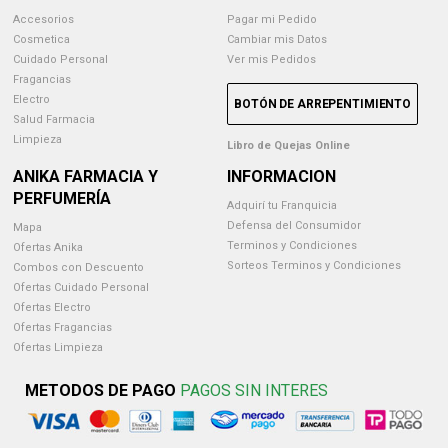
Accesorios
Pagar mi Pedido
Cosmetica
Cambiar mis Datos
Cuidado Personal
Ver mis Pedidos
Fragancias
Electro
BOTÓN DE ARREPENTIMIENTO
Salud Farmacia
Limpieza
Libro de Quejas Online
ANIKA FARMACIA Y
INFORMACION
PERFUMERÍA
Adquirí tu Franquicia
Defensa del Consumidor
Mapa
Terminos y Condiciones
Ofertas Anika
Sorteos Terminos y Condiciones
Combos con Descuento
Ofertas Cuidado Personal
Ofertas Electro
Ofertas Fragancias
Ofertas Limpieza
METODOS DE PAGO
PAGOS SIN INTERES