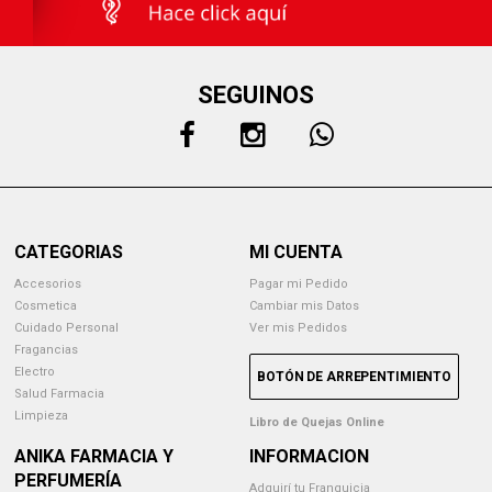
SEGUINOS
CATEGORIAS
MI CUENTA
Accesorios
Pagar mi Pedido
Cosmetica
Cambiar mis Datos
Cuidado Personal
Ver mis Pedidos
Fragancias
Electro
BOTÓN DE ARREPENTIMIENTO
Salud Farmacia
Limpieza
Libro de Quejas Online
ANIKA FARMACIA Y
INFORMACION
PERFUMERÍA
Adquirí tu Franquicia