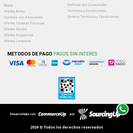
Defensa del Consumidor
Mapa
Terminos y Condiciones
Ofertas Anika
Sorteos Terminos y Condiciones
Combos con Descuento
Ofertas Cuidado Personal
Ofertas Electro
Ofertas Fragancias
Ofertas Limpieza
METODOS DE PAGO
PAGOS SIN INTERES
Desarrollado con
por
2024 © Todos los derechos reservados