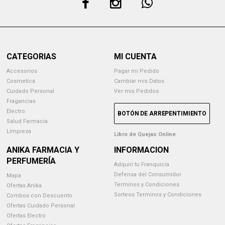
CATEGORIAS
MI CUENTA
Accesorios
Pagar mi Pedido
Cosmetica
Cambiar mis Datos
Cuidado Personal
Ver mis Pedidos
Fragancias
Electro
BOTÓN DE ARREPENTIMIENTO
Salud Farmacia
Limpieza
Libro de Quejas Online
ANIKA FARMACIA Y
INFORMACION
PERFUMERÍA
Adquirí tu Franquicia
Defensa del Consumidor
Mapa
Terminos y Condiciones
Ofertas Anika
Sorteos Terminos y Condiciones
Combos con Descuento
Ofertas Cuidado Personal
Ofertas Electro