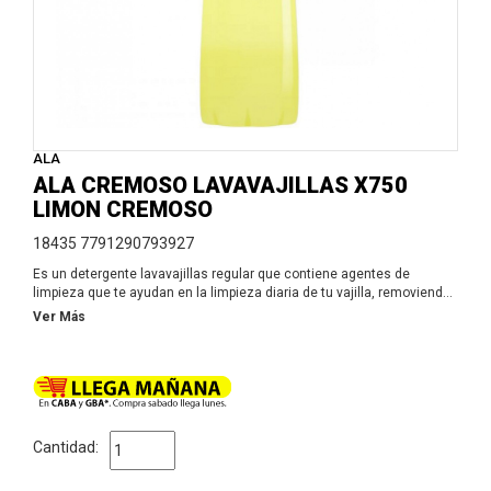
ALA
ALA CREMOSO LAVAVAJILLAS X750
LIMON CREMOSO
18435 7791290793927
Es un detergente lavavajillas regular que contiene agentes de
limpieza que te ayudan en la limpieza diaria de tu vajilla, removiendo
la grasa y la suciedad, logrando un resultado brillante y un
Ver Más
desengrase total de tus platos. packing: Botella
Cantidad: