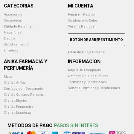
CATEGORIAS
MI CUENTA
Accesorios
Pagar mi Pedido
Cosmetica
Cambiar mis Datos
Cuidado Personal
Ver mis Pedidos
Fragancias
Electro
BOTÓN DE ARREPENTIMIENTO
Salud Farmacia
Limpieza
Libro de Quejas Online
ANIKA FARMACIA Y
INFORMACION
PERFUMERÍA
Adquirí tu Franquicia
Defensa del Consumidor
Mapa
Terminos y Condiciones
Ofertas Anika
Sorteos Terminos y Condiciones
Combos con Descuento
Ofertas Cuidado Personal
Ofertas Electro
Ofertas Fragancias
Ofertas Limpieza
METODOS DE PAGO
PAGOS SIN INTERES