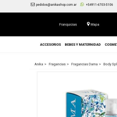
pedidos@anikashop.com.ar
+54911-6703-5106
Franquicias
Mapa
ACCESORIOS
BEBES Y MATERNIDAD
COSME
Anika
Fragancias
Fragancias Dama
Body Sp