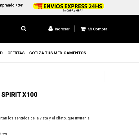
rando +$45.000 en CABA y GBA1 y +$99.000 a todo el pais
Mi Compra
Ingresar
UD
OFERTAS
COTIZÁ TUS MEDICAMENTOS
SPIRIT X100
an los sentidos de la vista y el olfato, que invitan a
lvestres