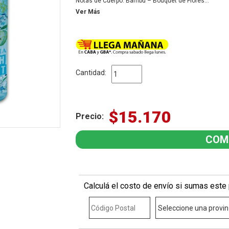
Notas de Cuerpo: Bambú – Bouquet de Flores
Notas de Fondo: Cedro – Almizcle – Vetiver
Ver Más
Cantidad:
$15.170
Precio:
Calculá el costo de envío si sumas este 