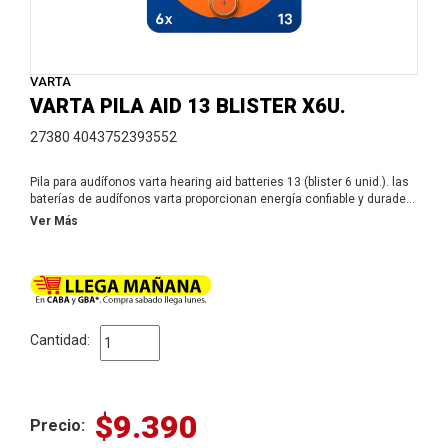
VARTA
VARTA PILA AID 13 BLISTER X6U.
27380 4043752393552
Pila para audífonos varta hearing aid batteries 13 (blister 6 unid.). las
baterías de audífonos varta proporcionan energía confiable y duradera
con la más alta calidad y un rendimiento superior para que los
Ver Más
usuarios de audífonos puedan escuchar claramente y disfrutar de su
independencia. máximo rendimiento para su independencia
Cantidad:
$9.390
Precio: