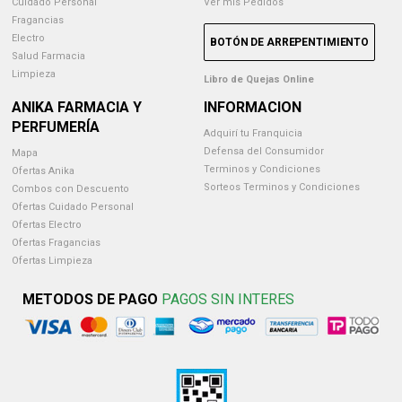
Cuidado Personal
Ver mis Pedidos
Fragancias
Electro
BOTÓN DE ARREPENTIMIENTO
Salud Farmacia
Limpieza
Libro de Quejas Online
ANIKA FARMACIA Y
INFORMACION
PERFUMERÍA
Adquirí tu Franquicia
Defensa del Consumidor
Mapa
Terminos y Condiciones
Ofertas Anika
Sorteos Terminos y Condiciones
Combos con Descuento
Ofertas Cuidado Personal
Ofertas Electro
Ofertas Fragancias
Ofertas Limpieza
METODOS DE PAGO
PAGOS SIN INTERES