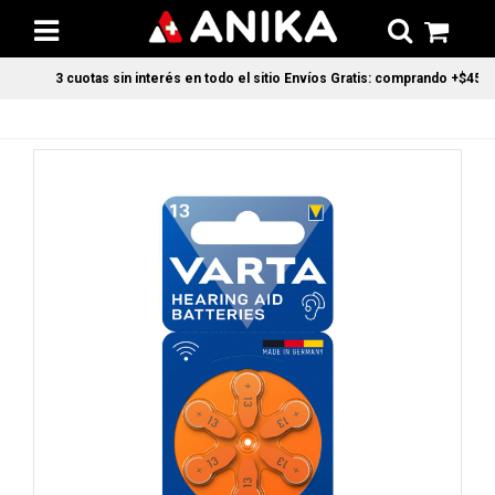
3 cuotas sin interés en todo el sitio Envíos Gratis: comprando +$45.00