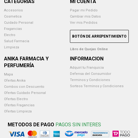
CATEGORIAS
MI CUENTA
Accesorios
Pagar mi Pedido
Cosmetica
Cambiar mis Datos
Cuidado Personal
Ver mis Pedidos
Fragancias
Electro
BOTÓN DE ARREPENTIMIENTO
Salud Farmacia
Limpieza
Libro de Quejas Online
ANIKA FARMACIA Y
INFORMACION
PERFUMERÍA
Adquirí tu Franquicia
Defensa del Consumidor
Mapa
Terminos y Condiciones
Ofertas Anika
Sorteos Terminos y Condiciones
Combos con Descuento
Ofertas Cuidado Personal
Ofertas Electro
Ofertas Fragancias
Ofertas Limpieza
METODOS DE PAGO
PAGOS SIN INTERES