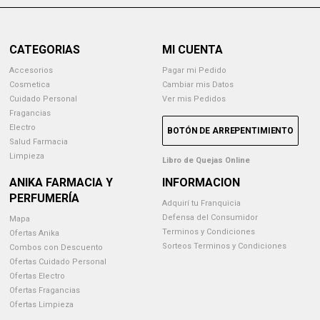
CATEGORIAS
MI CUENTA
Accesorios
Pagar mi Pedido
Cosmetica
Cambiar mis Datos
Cuidado Personal
Ver mis Pedidos
Fragancias
Electro
BOTÓN DE ARREPENTIMIENTO
Salud Farmacia
Limpieza
Libro de Quejas Online
ANIKA FARMACIA Y
INFORMACION
PERFUMERÍA
Adquirí tu Franquicia
Defensa del Consumidor
Mapa
Terminos y Condiciones
Ofertas Anika
Sorteos Terminos y Condiciones
Combos con Descuento
Ofertas Cuidado Personal
Ofertas Electro
Ofertas Fragancias
Ofertas Limpieza