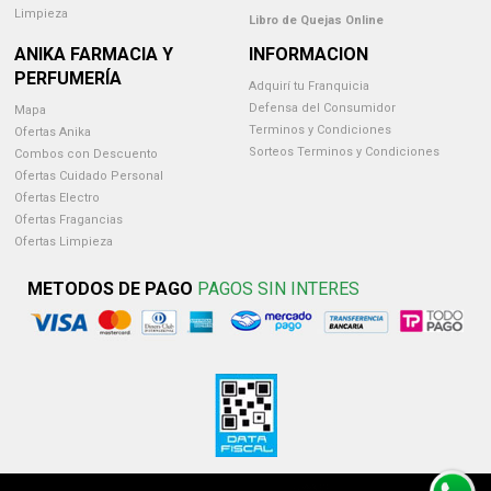
Limpieza
Libro de Quejas Online
ANIKA FARMACIA Y
INFORMACION
PERFUMERÍA
Adquirí tu Franquicia
Defensa del Consumidor
Mapa
Terminos y Condiciones
Ofertas Anika
Sorteos Terminos y Condiciones
Combos con Descuento
Ofertas Cuidado Personal
Ofertas Electro
Ofertas Fragancias
Ofertas Limpieza
METODOS DE PAGO
PAGOS SIN INTERES