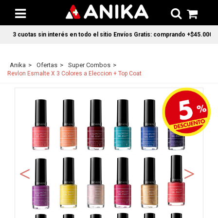
3 cuotas sin interés en todo el sitio Envíos Gratis: comprando +$45.000 en C
Anika
Ofertas
Super Combos
Revlon Esmalte X 3 Colores a Eleccion + Top Coat