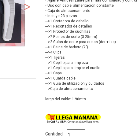
• Agarre Antideslizante para más comodidad y contro
• Uso con cable; alimentación constante
• Caja de almacenamiento
• Incluye 23 piezas:
--->1 Cortadora de cabello
--->1 Recortador de detalles
--->1 Protector de cuchillas
--->7 Peines de corte (3-25mm)
--->2 Guías de corte para orejas (der + izq)
--->1 Peine de barbero (7")
--->4 Clips
--->1 Tijeras
--->1 Cepillo para limpieza
--->1 Cepillo para limpiar el cuello
--->1 Capa
--->1 Guarda cable
--->1 Guía de utilización y cuidados
--->Caja de almacenamiento
largo del cable: 1.96mts
Cantidad: