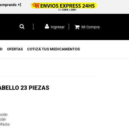
prando +$45.000 en CABA y GBA1 y +$99.000 a todo el pais
Mi Compra
Ingresar
UD
OFERTAS
COTIZÁ TUS MEDICAMENTOS
BELLO 23 PIEZAS
ación
ción
rfecto