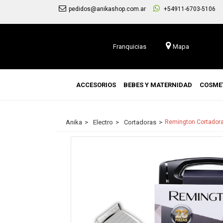
pedidos@anikashop.com.ar
+54911-6703-5106
Franquicias
Mapa
ACCESORIOS
BEBES Y MATERNIDAD
COSME
Anika
Electro
Cortadoras
Remington Cortadora