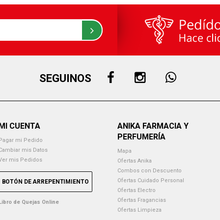
SEGUINOS
MI CUENTA
ANIKA FARMACIA Y
PERFUMERÍA
Pagar mi Pedido
Cambiar mis Datos
Mapa
Ver mis Pedidos
Ofertas Anika
Combos con Descuento
Ofertas Cuidado Personal
BOTÓN DE ARREPENTIMIENTO
Ofertas Electro
Ofertas Fragancias
Libro de Quejas Online
Ofertas Limpieza