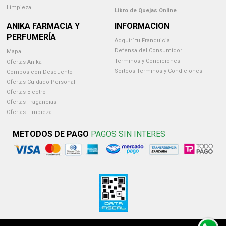
Limpieza
Libro de Quejas Online
ANIKA FARMACIA Y
INFORMACION
PERFUMERÍA
Adquirí tu Franquicia
Defensa del Consumidor
Mapa
Terminos y Condiciones
Ofertas Anika
Sorteos Terminos y Condiciones
Combos con Descuento
Ofertas Cuidado Personal
Ofertas Electro
Ofertas Fragancias
Ofertas Limpieza
METODOS DE PAGO
PAGOS SIN INTERES