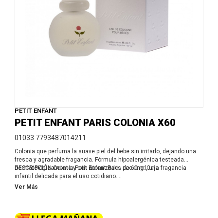
PETIT ENFANT
PETIT ENFANT PARIS COLONIA X60
01033 7793487014211
Colonia que perfuma la suave piel del bebe sin irritarlo, dejando una
fresca y agradable fragancia. Fórmula hipoalergénica testeada
dermatológicamente y con atomizador. packing: Caja
DESCRIPCIÓN:Colonia Petit Enfant Paris de 60 ml, una fragancia
infantil delicada para el uso cotidiano.
BENEFICIOS:• Aporta un aroma suave y agradable.• Acompaña la
Ver Más
rutina después del baño.• Su tamaño es práctico para llevar o regalar.
MODO DE USO:Aplicar una pequeña cantidad sobre la ropa o según
las indicaciones del envase, siempre con supervisión adulta. Evitar
rostro y ojos.