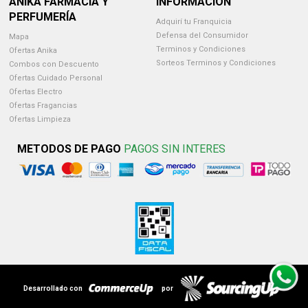
ANIKA FARMACIA Y
INFORMACION
PERFUMERÍA
Adquirí tu Franquicia
Defensa del Consumidor
Mapa
Terminos y Condiciones
Ofertas Anika
Sorteos Terminos y Condiciones
Combos con Descuento
Ofertas Cuidado Personal
Ofertas Electro
Ofertas Fragancias
Ofertas Limpieza
METODOS DE PAGO
PAGOS SIN INTERES
Desarrollado con
por