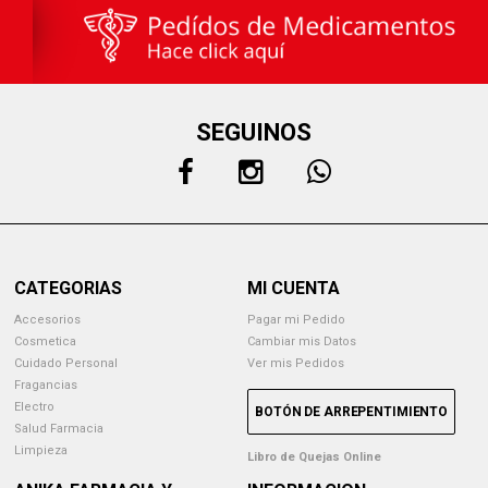
SEGUINOS
CATEGORIAS
MI CUENTA
Accesorios
Pagar mi Pedido
Cosmetica
Cambiar mis Datos
Cuidado Personal
Ver mis Pedidos
Fragancias
Electro
BOTÓN DE ARREPENTIMIENTO
Salud Farmacia
Limpieza
Libro de Quejas Online