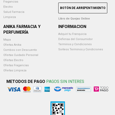
Fragancias
Electro
BOTÓN DE ARREPENTIMIENTO
Salud Farmacia
Limpieza
Libro de Quejas Online
ANIKA FARMACIA Y
INFORMACION
PERFUMERÍA
Adquirí tu Franquicia
Defensa del Consumidor
Mapa
Terminos y Condiciones
Ofertas Anika
Sorteos Terminos y Condiciones
Combos con Descuento
Ofertas Cuidado Personal
Ofertas Electro
Ofertas Fragancias
Ofertas Limpieza
METODOS DE PAGO
PAGOS SIN INTERES