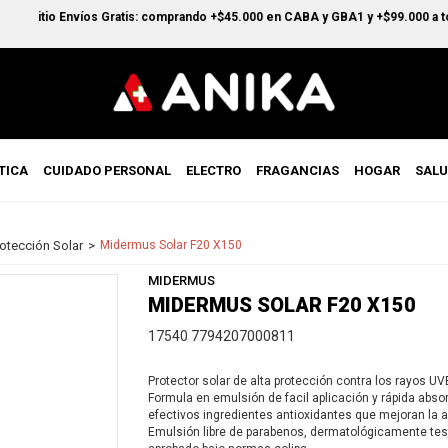
l sitio Envíos Gratis: comprando +$45.000 en CABA y GBA1 y +$99.000 a todo e
TICA
CUIDADO PERSONAL
ELECTRO
FRAGANCIAS
HOGAR
SAL
otección Solar
Midermus Solar F20 X150
MIDERMUS
MIDERMUS SOLAR F20 X150
17540 7794207000811
Protector solar de alta protección contra los rayos UV
Formula en emulsión de facil aplicación y rápida absor
efectivos ingredientes antioxidantes que mejoran la ap
Emulsión libre de parabenos, dermatológicamente tes