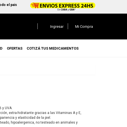
l pais
Mi Compra
Ingresar
UD
OFERTAS
COTIZÁ TUS MEDICAMENTOS
B y UVA.
ción, extra-hidratante gracias a las Vitaminas A y E,
ariencia y elasticidad de la piel.
teado, hipoalergenica, no testeado en animales y