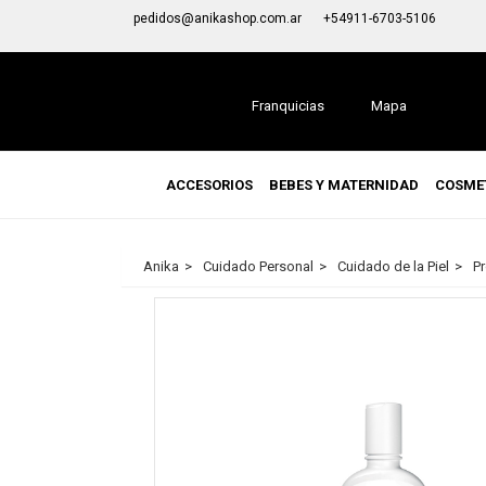
pedidos@anikashop.com.ar
3 cuotas sin interés en todo e
+54911-6703-5106
Franquicias
Mapa
ACCESORIOS
BEBES Y MATERNIDAD
COSME
Anika
Cuidado Personal
Cuidado de la Piel
Pr