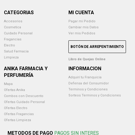
CATEGORIAS
MI CUENTA
Accesorios
Pagar mi Pedido
Cosmetica
Cambiar mis Datos
Cuidado Personal
Ver mis Pedidos
Fragancias
Electro
BOTÓN DE ARREPENTIMIENTO
Salud Farmacia
Limpieza
Libro de Quejas Online
ANIKA FARMACIA Y
INFORMACION
PERFUMERÍA
Adquirí tu Franquicia
Defensa del Consumidor
Mapa
Terminos y Condiciones
Ofertas Anika
Sorteos Terminos y Condiciones
Combos con Descuento
Ofertas Cuidado Personal
Ofertas Electro
Ofertas Fragancias
Ofertas Limpieza
METODOS DE PAGO
PAGOS SIN INTERES