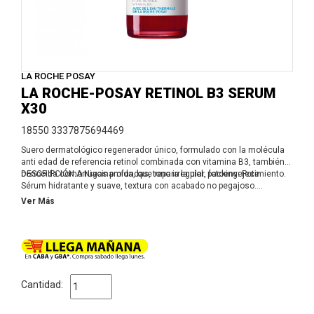
LA ROCHE POSAY
LA ROCHE-POSAY RETINOL B3 SERUM
X30
18550 3337875694469
Suero dermatológico regenerador único, formulado con la molécula
anti edad de referencia retinol combinada con vitamina B3, también
conocida como Niacinamida, que repara la piel. packing: Pote
DESCRIPCIÓN:Arrugas profundas, tono irregular, fotoenvejecimiento.
Sérum hidratante y suave, textura con acabado no pegajoso.
La fórmula de RETINOL B3 es un complejo único de Retinol Puro y de
Ver Más
Liberación Gradual, para una acción anti-arrugas potente y de acción
continuada.
Combinado con vitamina B3 para una eficacia de regeneración
óptima.
Modo de uso: aplicar por la noche en rostro y cuello.
BENEFICIOS:• Ayuda a suavizar visualmente líneas y arrugas.•
Favorece una textura más lisa y uniforme.• La vitamina B3 ayuda a
Cantidad:
mejorar el confort y la luminosidad.