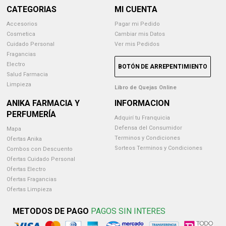
CATEGORIAS
MI CUENTA
Accesorios
Pagar mi Pedido
Cosmetica
Cambiar mis Datos
Cuidado Personal
Ver mis Pedidos
Fragancias
Electro
BOTÓN DE ARREPENTIMIENTO
Salud Farmacia
Limpieza
Libro de Quejas Online
ANIKA FARMACIA Y
INFORMACION
PERFUMERÍA
Adquirí tu Franquicia
Defensa del Consumidor
Mapa
Terminos y Condiciones
Ofertas Anika
Sorteos Terminos y Condiciones
Combos con Descuento
Ofertas Cuidado Personal
Ofertas Electro
Ofertas Fragancias
Ofertas Limpieza
METODOS DE PAGO
PAGOS SIN INTERES