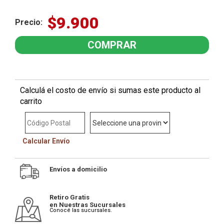
parabenos - Sin crueldad animal PRESENTACIÓN - Ampolla 15ml
MODO DE USO Aplicar en todo el cabello luego del shampoo
$9.900
Masajeando suavemente dejar reposar 5 minutos proceder con la
Precio:
rutina de lavado habitual
Calculá el costo de envío si sumas este producto al
carrito
Calcular Envío
Envíos a domicilio
Retiro Gratis
en Nuestras Sucursales
Conocé las sucursales.