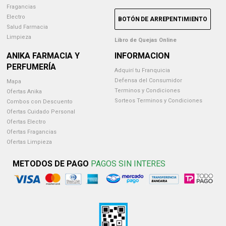
Fragancias
Electro
BOTÓN DE ARREPENTIMIENTO
Salud Farmacia
Limpieza
Libro de Quejas Online
ANIKA FARMACIA Y
INFORMACION
PERFUMERÍA
Adquirí tu Franquicia
Defensa del Consumidor
Mapa
Terminos y Condiciones
Ofertas Anika
Sorteos Terminos y Condiciones
Combos con Descuento
Ofertas Cuidado Personal
Ofertas Electro
Ofertas Fragancias
Ofertas Limpieza
METODOS DE PAGO
PAGOS SIN INTERES