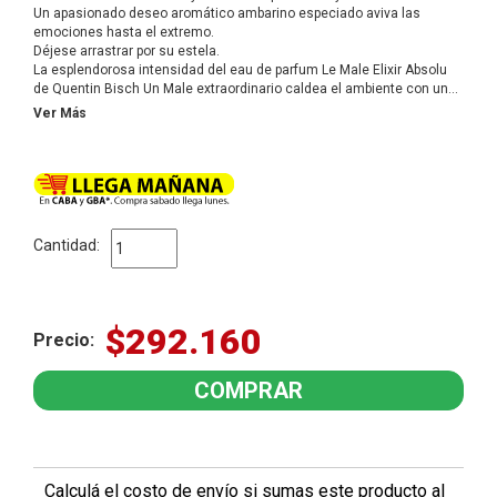
Un apasionado deseo aromático ambarino especiado aviva las
emociones hasta el extremo.
Déjese arrastrar por su estela.
La esplendorosa intensidad del eau de parfum Le Male Elixir Absolu
de Quentin Bisch Un Male extraordinario caldea el ambiente con un
intenso aroma ambarino especiado. En la proa, el sensual color
Ver Más
dorado de una provocadora ciruela nos arrastra hasta el corazón
envolvente de la legendaria lavanda de Le Male. A flor de piel, los
sentidos se izan por completo gracias a la resplandeciente pepita de
una haba tonka poderosa e irresistible. La abrasadora odisea de este
elixir absoluto no ha hecho más que empezar.
Cantidad:
$292.160
Precio:
Calculá el costo de envío si sumas este producto al