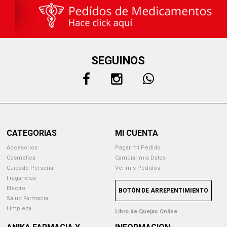
SEGUINOS
CATEGORIAS
MI CUENTA
Accesorios
Pagar mi Pedido
Cosmetica
Cambiar mis Datos
Cuidado Personal
Ver mis Pedidos
Fragancias
Electro
BOTÓN DE ARREPENTIMIENTO
Salud Farmacia
Limpieza
Libro de Quejas Online