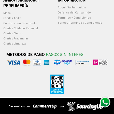
ANIKA FARMACIA Y
INFORMACION
PERFUMERÍA
Adquirí tu Franquicia
Defensa del Consumidor
Mapa
Terminos y Condiciones
Ofertas Anika
Sorteos Terminos y Condiciones
Combos con Descuento
Ofertas Cuidado Personal
Ofertas Electro
Ofertas Fragancias
Ofertas Limpieza
METODOS DE PAGO
PAGOS SIN INTERES
Desarrollado con
por