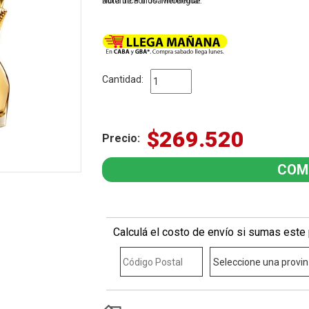
auténtica diosa moderna!
Nota de Fondo: Merengue.
Cantidad:
$269.520
Precio:
Calculá el costo de envío si sumas este 