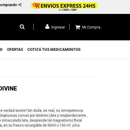
mprando +$45.000 en CABA y GBA1 y +$99.000 a todo el pais
Mi Compra
Ingresar
UD
OFERTAS
COTIZÁ TUS MEDICAMENTOS
DIVINE
e verdad existe? Sin duda, es real, su omnipotencia
oluptuosas curvas por delante.Libre y resplandeciente
 e inmaculada lata, desprende tal magnetismo floral
a, en su frasco recargable de 50ml o 100 ml. ¡Una