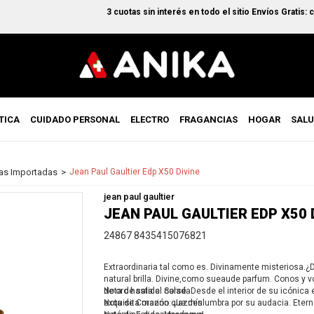
3 cuotas sin interés en todo el sitio Envíos Gratis: co
TICA
CUIDADO PERSONAL
ELECTRO
FRAGANCIAS
HOGAR
SAL
as Importadas
Jean Paul Gaultier Edp X50 Divine
jean paul gaultier
JEAN PAUL GAULTIER EDP X50 
24867 8435415076821
Extraordinaria tal como es. Divinamente misteriosa.¿D
natural brilla. Divine,como sueaude parfum. Conos y v
de oro hasta el corsé. Desde el interior de su icónica
Nota de salida: Salada.
exquisita marino que deslumbra por su audacia. Etern
Nota de Corazón: Jazmín.