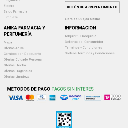
Fragancias
Electro
BOTÓN DE ARREPENTIMIENTO
Salud Farmacia
Limpieza
Libro de Quejas Online
ANIKA FARMACIA Y
INFORMACION
PERFUMERÍA
Adquirí tu Franquicia
Defensa del Consumidor
Mapa
Terminos y Condiciones
Ofertas Anika
Sorteos Terminos y Condiciones
Combos con Descuento
Ofertas Cuidado Personal
Ofertas Electro
Ofertas Fragancias
Ofertas Limpieza
METODOS DE PAGO
PAGOS SIN INTERES