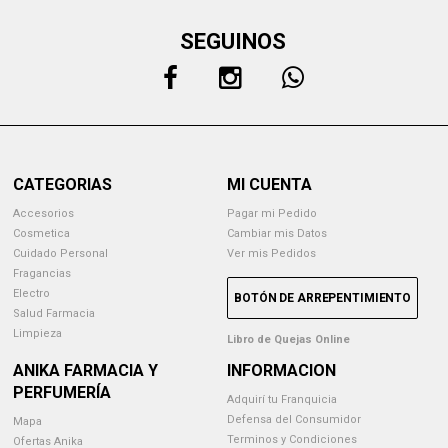
SEGUINOS
CATEGORIAS
MI CUENTA
Accesorios
Pagar mi Pedido
Cosmetica
Cambiar mis Datos
Cuidado Personal
Ver mis Pedidos
Fragancias
Electro
BOTÓN DE ARREPENTIMIENTO
Salud Farmacia
Limpieza
Libro de Quejas Online
ANIKA FARMACIA Y
INFORMACION
PERFUMERÍA
Adquirí tu Franquicia
Defensa del Consumidor
Mapa
Terminos y Condiciones
Ofertas Anika