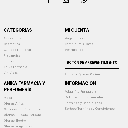
CATEGORIAS
MI CUENTA
Accesorios
Pagar mi Pedido
Cosmetica
Cambiar mis Datos
Cuidado Personal
Ver mis Pedidos
Fragancias
Electro
BOTÓN DE ARREPENTIMIENTO
Salud Farmacia
Limpieza
Libro de Quejas Online
ANIKA FARMACIA Y
INFORMACION
PERFUMERÍA
Adquirí tu Franquicia
Defensa del Consumidor
Mapa
Terminos y Condiciones
Ofertas Anika
Sorteos Terminos y Condiciones
Combos con Descuento
Ofertas Cuidado Personal
Ofertas Electro
Ofertas Fragancias