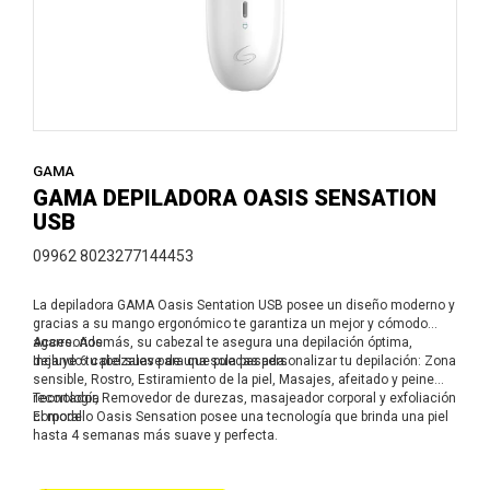
GAMA
GAMA DEPILADORA OASIS SENSATION
USB
09962 8023277144453
La depiladora GAMA Oasis Sentation USB posee un diseño moderno y
gracias a su mango ergonómico te garantiza un mejor y cómodo
agarre. Además, su cabezal te asegura una depilación óptima,
Accesorios
dejando tu piel suave de una sola pasada.
Incluye 6 cabezales para que puedas personalizar tu depilación: Zona
sensible, Rostro, Estiramiento de la piel, Masajes, afeitado y peine
recortador, Removedor de durezas, masajeador corporal y exfoliación
Tecnología
corporal.
El modelo Oasis Sensation posee una tecnología que brinda una piel
hasta 4 semanas más suave y perfecta.